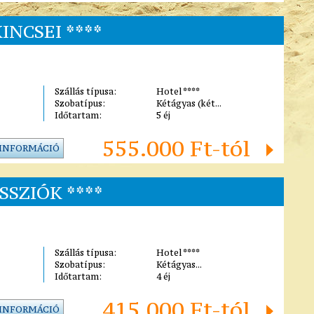
INCSEI ****
Szállás típusa:
Hotel ****
Szobatípus:
Kétágyas (két...
Időtartam:
5 éj
555.000 Ft-tól
 INFORMÁCIÓ
SSZIÓK ****
Szállás típusa:
Hotel ****
Szobatípus:
Kétágyas...
Időtartam:
4 éj
415.000 Ft-tól
 INFORMÁCIÓ