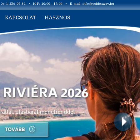
: 06-1-236-07-84
•
H-P: 10:00 - 17:00
•
E-mail:
info@goldenway.hu
KAPCSOLAT
HASZNOS