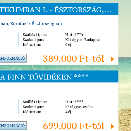
IKUMBAN I. - ÉSZTORSZÁG,...
gban, Körutazás Észtországban
Szállás típusa:
Hotel ***+
Szobatípus:
Két ágyas, Budapest
Időtartam:
9 éj
389.000 Ft-tól
 INFORMÁCIÓ
A FINN TÓVIDÉKEN ****
i
Szállás típusa:
Hotel ****
Szobatípus:
Kétágyas szoba
Időtartam:
4 éj
699.000 Ft-tól
 INFORMÁCIÓ