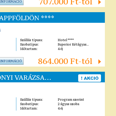
707.000 Ft-tól
 INFORMÁCIÓ
APPFÖLDÖN ****
i
Szállás típusa:
Hotel ****
Szobatípus:
Superior Kétágyas...
Időtartam:
4 éj
864.000 Ft-tól
 INFORMÁCIÓ
NYI VARÁZSA...
Szállás típusa:
Program szerint
Szobatípus:
2 ágyas szoba
Időtartam:
4 éj