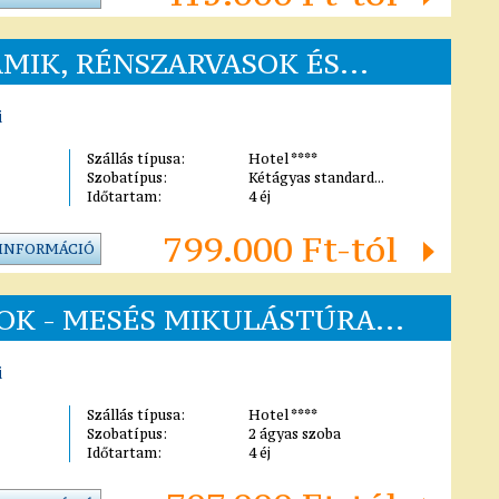
MIK, RÉNSZARVASOK ÉS...
i
Szállás típusa:
Hotel ****
Szobatípus:
Kétágyas standard...
Időtartam:
4 éj
799.000 Ft-tól
 INFORMÁCIÓ
OK - MESÉS MIKULÁSTÚRA...
i
Szállás típusa:
Hotel ****
Szobatípus:
2 ágyas szoba
Időtartam:
4 éj