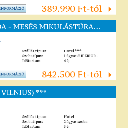
389.990 Ft-tól
 INFORMÁCIÓ
A - MESÉS MIKULÁSTÚRA...
i
Szállás típusa:
Hotel ****
Szobatípus:
1 ágyas SUPERIOR...
Időtartam:
4 éj
842.500 Ft-tól
 INFORMÁCIÓ
VILNIUS) ***
Szállás típusa:
Hotel
Szobatípus:
2 ágyas szoba
Időtartam:
3 éj