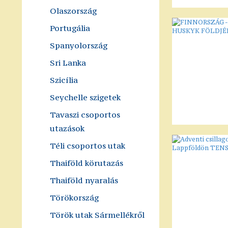
Olaszország
Portugália
Spanyolország
Sri Lanka
Szicília
Seychelle szigetek
Tavaszi csoportos
utazások
Téli csoportos utak
Thaiföld körutazás
Thaiföld nyaralás
Törökország
Török utak Sármellékről