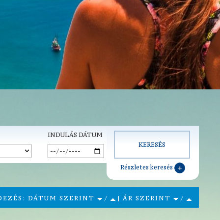
INDULÁS DÁTUM
Részletes keresés
DEZÉS: DÁTUM SZERINT
/
| ÁR SZERINT
/