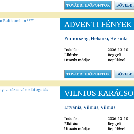
TOVÁBBI IDŐPONTOK
BŐVEBB
ADVENTI FÉNYEK 
Finnország, Helsinki, Helsinki
Indulás:
2026-12-10
Ellátás:
Reggeli
Utazás módja:
Repülővel
TOVÁBBI IDŐPONTOK
BŐVEBB
VILNIUS KARÁCSO
Litvánia, Vilnius, Vilnius
Indulás:
2026-12-10
Ellátás:
Reggeli
Utazás módja:
Repülővel