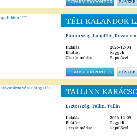
TOVÁBBI IDŐPONTOK
BŐVEBB
TÉLI KALANDOK L
Finnország, Lappföld, Rovaniem
Indulás:
2026-12-04
Ellátás:
Reggeli
Utazás módja:
Repülővel
TOVÁBBI IDŐPONTOK
BŐVEBB
TALLINN KARÁCSO
Észtország, Tallin, Tallin
Indulás:
2026-12-09
Ellátás:
Reggeli
Utazás módja:
Repülővel