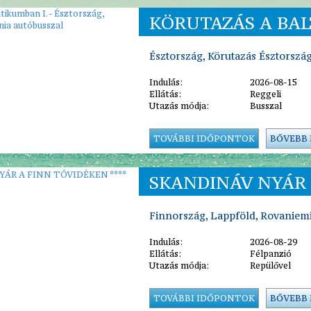
KÖRUTAZÁS A BALT
Észtország, Körutazás Észtorszá
Indulás:
2026-08-15
Ellátás:
Reggeli
Utazás módja:
Busszal
TOVÁBBI IDŐPONTOK
BŐVEBB
SKANDINÁV NYÁR 
Finnország, Lappföld, Rovaniem
Indulás:
2026-08-29
Ellátás:
Félpanzió
Utazás módja:
Repülővel
TOVÁBBI IDŐPONTOK
BŐVEBB