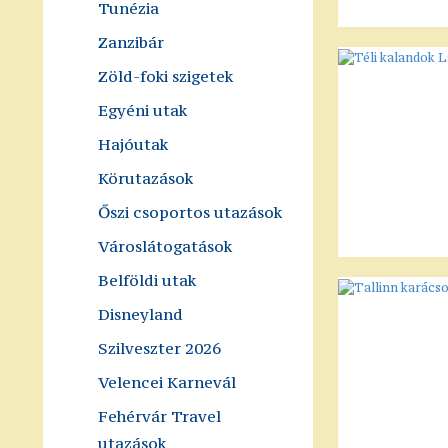
Tunézia
Zanzibár
Zöld-foki szigetek
Egyéni utak
Hajóutak
Körutazások
Őszi csoportos utazások
Városlátogatások
Belföldi utak
Disneyland
Szilveszter 2026
Velencei Karnevál
Fehérvár Travel
utazások