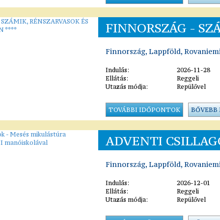
FINNORSZÁG - SZÁ
Finnország, Lappföld, Rovaniem
Indulás:
2026-11-28
Ellátás:
Reggeli
Utazás módja:
Repülővel
TOVÁBBI IDŐPONTOK
BŐVEBB
ADVENTI CSILLAG
Finnország, Lappföld, Rovaniem
Indulás:
2026-12-01
Ellátás:
Reggeli
Utazás módja:
Repülővel