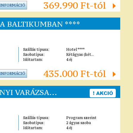
369.990 Ft-tól
 INFORMÁCIÓ
A BALTIKUMBAN ****
Szállás típusa:
Hotel ****
Szobatípus:
Kétágyas (két...
Időtartam:
4 éj
435.000 Ft-tól
 INFORMÁCIÓ
NYI VARÁZSA...
Szállás típusa:
Program szerint
Szobatípus:
2 ágyas szoba
Időtartam:
4 éj