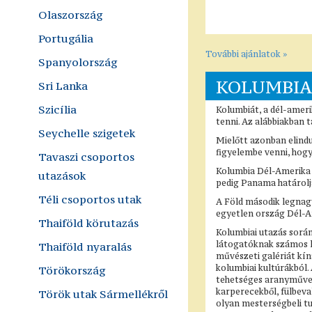
Olaszország
Portugália
További ajánlatok »
Spanyolország
KOLUMBIA
Sri Lanka
Szicília
Kolumbiát, a dél-ameri
tenni. Az alábbiakban 
Seychelle szigetek
Mielőtt azonban elindu
figyelembe venni, hog
Tavaszi csoportos
Kolumbia Dél-Amerika 
utazások
pedig Panama határolj
Téli csoportos utak
A Föld második legnagy
egyetlen ország Dél-Am
Thaiföld körutazás
Kolumbiai utazás során
látogatóknak számos l
Thaiföld nyaralás
művészeti galériát kín
kolumbiai kultúrákból.
Törökország
tehetséges aranyműves
karperecekből, fülbeva
Török utak Sármellékről
olyan mesterségbeli t