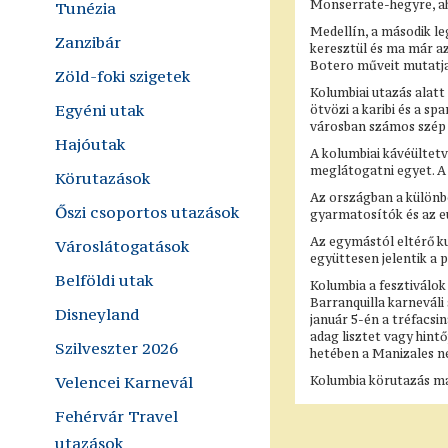
Monserrate-hegyre, aho
Tunézia
Medellín, a második l
Zanzibár
keresztül és ma már a
Botero műveit mutatja 
Zöld-foki szigetek
Kolumbiai utazás alatt
Egyéni utak
ötvözi a karibi és a s
városban számos szép s
Hajóutak
A kolumbiai kávéültetv
meglátogatni egyet. A 
Körutazások
Az országban a különb
Őszi csoportos utazások
gyarmatosítók és az eu
Az egymástól eltérő ku
Városlátogatások
együttesen jelentik a 
Belföldi utak
Kolumbia a fesztiválok
Barranquilla karneváli 
Disneyland
január 5-én a tréfacsi
adag lisztet vagy hint
Szilveszter 2026
hetében a Manizales ne
Velencei Karnevál
Kolumbia körutazás ma
Fehérvár Travel
utazások