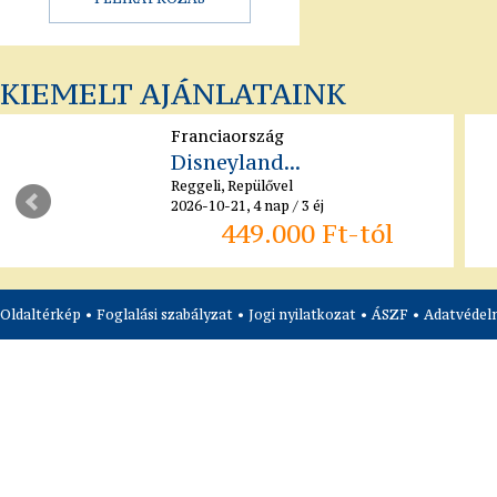
KIEMELT AJÁNLATAINK
Franciaország
Disneyland...
Reggeli, Repülővel
2026-10-21, 4 nap / 3 éj
449.000 Ft-tól
Oldaltérkép
•
Foglalási szabályzat
•
Jogi nyilatkozat
•
ÁSZF
•
Adatvédelm