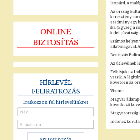
leopárd, a malá
Az ország kultú
keresztény euró
eredmény egy ko
ika (Egység a s
ONLINE
kelet-jávai szig
BIZTOSÍTÁS
Számos helyen 
állatvilágával.
Beutazás Balira
Az útlevélnek l
Felhívjuk az In
veszik. A légit
HÍRLEVÉL
követően az ors
FELIRATKOZÁS
Vízum:
Magyar állampol
Iratkozzon fel hírlevelünkre!
következő követ
Magyarország es
Indonéz köruta