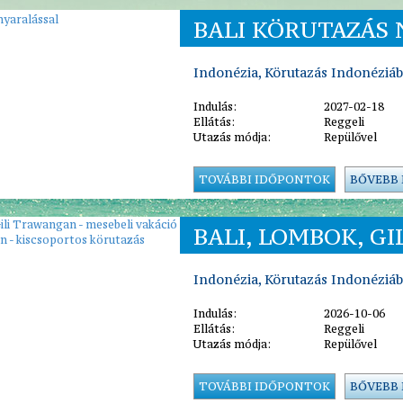
BALI KÖRUTAZÁS
Indonézia, Körutazás Indonéziá
Indulás:
2027-02-18
Ellátás:
Reggeli
Utazás módja:
Repülővel
TOVÁBBI IDŐPONTOK
BŐVEBB
BALI, LOMBOK, GIL
Indonézia, Körutazás Indonéziá
Indulás:
2026-10-06
Ellátás:
Reggeli
Utazás módja:
Repülővel
TOVÁBBI IDŐPONTOK
BŐVEBB