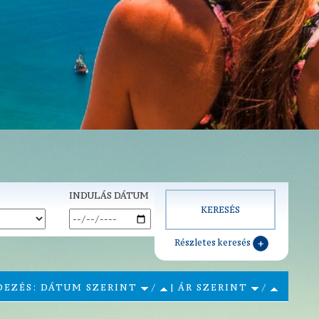
INDULÁS DÁTUM
Részletes keresés
DEZÉS: DÁTUM SZERINT
/
| ÁR SZERINT
/