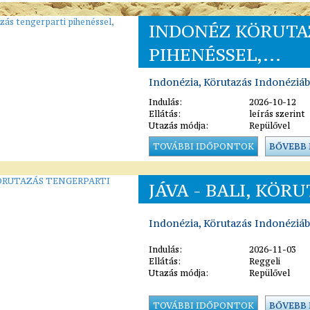
INDONÉZ KÖRUTA
PIHENÉSSEL,...
Indonézia, Körutazás Indonéziá
Indulás:
2026-10-12
Ellátás:
leírás szerint
Utazás módja:
Repülővel
TOVÁBBI IDŐPONTOK
BŐVEBB
JÁVA - BALI, KÖR
Indonézia, Körutazás Indonéziá
Indulás:
2026-11-03
Ellátás:
Reggeli
Utazás módja:
Repülővel
TOVÁBBI IDŐPONTOK
BŐVEBB