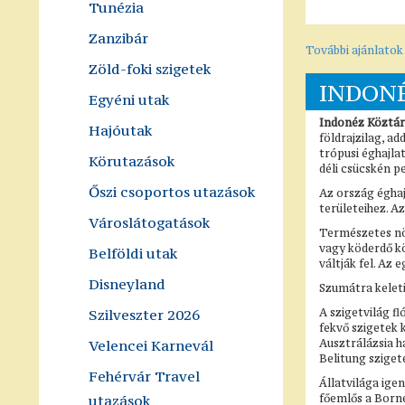
Tunézia
Zanzibár
További ajánlatok
Zöld-foki szigetek
INDONÉ
Egyéni utak
Indonéz Köztá
Hajóutak
földrajzilag, a
trópusi éghajla
Körutazások
déli csücskén p
Őszi csoportos utazások
Az ország éghaj
területeihez. A
Városlátogatások
Természetes növ
vagy köderdő kö
Belföldi utak
váltják fel. Az
Disneyland
Szumátra keleti
Szilveszter 2026
A szigetvilág fl
fekvő szigetek 
Velencei Karnevál
Ausztrálázsia h
Belitung szige
Fehérvár Travel
Állatvilága ige
utazások
főemlős a Borne