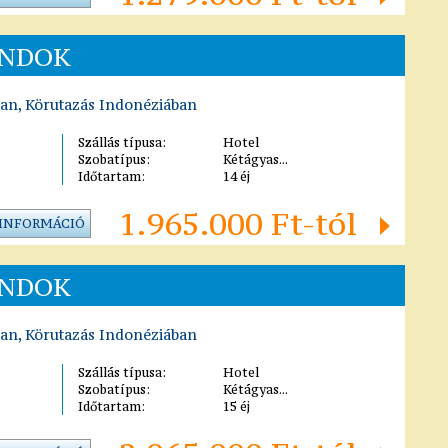
ANDOK
ban, Körutazás Indonéziában
Szállás típusa:
Hotel
Szobatípus:
Kétágyas...
Időtartam:
14 éj
1.965.000 Ft-tól
 INFORMÁCIÓ
ANDOK
ban, Körutazás Indonéziában
Szállás típusa:
Hotel
Szobatípus:
Kétágyas...
Időtartam:
15 éj