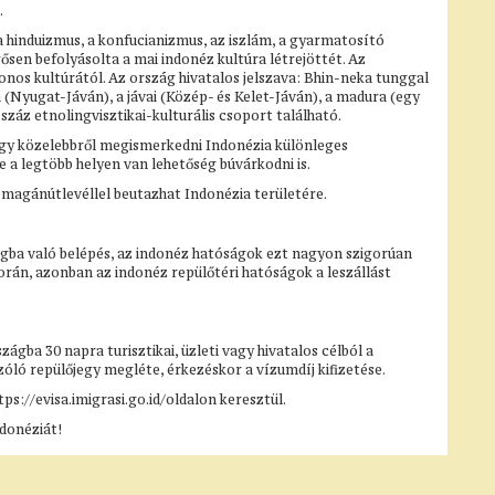
.
 a hinduizmus, a konfucianizmus, az iszlám, a gyarmatosító
sen befolyásolta a mai indonéz kultúra létrejöttét. Az
nos kultúrától. Az ország hivatalos jelszava: Bhin-neka tunggal
a (Nyugat-Jáván), a jávai (Közép- és Kelet-Jáván), a madura (egy
 száz etnolingvisztikai-kulturális csoport található.
agy közelebbről megismerkedni Indonézia különleges
e a legtöbb helyen van lehetőség búvárkodni is.
 magánútlevéllel beutazhat Indonézia területére.
zágba való belépés, az indonéz hatóságok ezt nagyon szigorúan
során, azonban az indonéz repülőtéri hatóságok a leszállást
ba 30 napra turisztikai, üzleti vagy hivatalos célból a
óló repülőjegy megléte, érkezéskor a vízumdíj kifizetése.
s://evisa.imigrasi.go.id/oldalon keresztül.
ndonéziát!