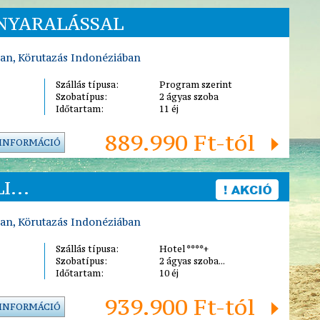
 NYARALÁSSAL
ban, Körutazás Indonéziában
Szállás típusa:
Program szerint
Szobatípus:
2 ágyas szoba
Időtartam:
11 éj
889.990 Ft-tól
 INFORMÁCIÓ
I...
ban, Körutazás Indonéziában
Szállás típusa:
Hotel ****+
Szobatípus:
2 ágyas szoba...
Időtartam:
10 éj
939.900 Ft-tól
 INFORMÁCIÓ