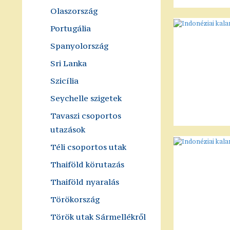
Olaszország
Portugália
Spanyolország
Sri Lanka
Szicília
Seychelle szigetek
Tavaszi csoportos
utazások
Téli csoportos utak
Thaiföld körutazás
Thaiföld nyaralás
Törökország
Török utak Sármellékről