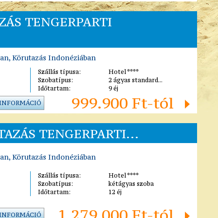
ZÁS TENGERPARTI
ban, Körutazás Indonéziában
Szállás típusa:
Hotel ****
Szobatípus:
2 ágyas standard...
Időtartam:
9 éj
999.900 Ft-tól
 INFORMÁCIÓ
UTAZÁS TENGERPARTI...
ban, Körutazás Indonéziában
Szállás típusa:
Hotel ****
Szobatípus:
kétágyas szoba
Időtartam:
12 éj
1.279.000 Ft-tól
 INFORMÁCIÓ