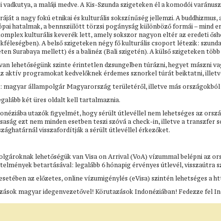
ji vadkutya, a maláji medve. A Kis-Szunda szigeteken él a komodói varánusz
ráját a nagy fokú etnikai és kulturális sokszínűség jellemzi. A buddhizmus,
pai hatalmak, a bennszülött törzsi pogányság különböző formái – mind erő
mplex kulturális keverék lett, amely sokszor nagyon eltér az eredeti ősho
okféleségben). A belső szigeteken négy fő kulturális csoport létezik: szund
eten Surabaya mellett) és a balinéz (Bali szigetén). A külső szigeteken több
van lehetőségünk szinte érintetlen dzsungelben túrázni, hegyet mászni v
 Az aktív programokat kedvelőknek érdemes sznorkel túrát beiktatni, illetv
: magyar állampolgár Magyarország területéről, illetve más országokból
egalább két üres oldalt kell tartalmaznia.
donéziába utazók figyelmét, hogy sérült útlevéllel nem lehetséges az ors
ársaság ezt nem minden esetben teszi szóvá a check-in, illetve a transzfer 
zághatárnál visszafordítják a sérült útlevéllel érkezőket.
gároknak lehetőségük van Visa on Arrival (VoA) vízummal belépni az ország
elmények betartásával: legalább 6 hónapig érvényes útlevél, visszaútra sz
etében az előzetes, online vízumigénylés (eVisa) szintén lehetséges a http
zások magyar idegenvezetővel! Körutazások Indonéziában! Fedezze fel I