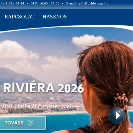
: 06-1-236-07-84
•
H-P: 10:00 - 17:00
•
E-mail:
info@goldenway.hu
KAPCSOLAT
HASZNOS