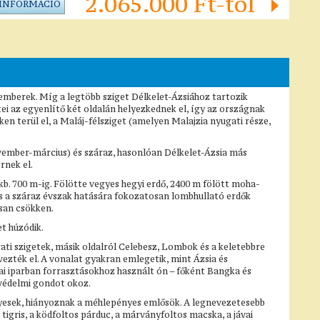
2.065.000 Ft-tól
 INFORMÁCIÓ
k emberek. Míg a legtöbb sziget Délkelet-Ázsiához tartozik
tei az egyenlítő két oldalán helyezkednek el, így az országnak
en terül el, a Maláj-félsziget (amelyen Malajzia nyugati része,
ovember-március) és száraz, hasonlóan Délkelet-Ázsia más
rnek el.
kb. 700 m-ig. Fölötte vegyes hegyi erdő, 2400 m fölött moha-
és a száraz évszak hatására fokozatosan lombhullató erdők
osan csökken.
t húzódik.
ugati szigetek, másik oldalról Celebesz, Lombok és a keletebbre
vezték el. A vonalat gyakran emlegetik, mint Ázsia és
kai iparban forrasztásokhoz használt ón – főként Bangka és
védelmi gondot okoz.
ényesek, hiányoznak a méhlepényes emlősök. A legnevezetesebb
igris, a ködfoltos párduc, a márványfoltos macska, a jávai