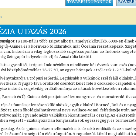
TOVÁBBI IDŐPONTOK
BŐVEBB
 »
ZIA UTAZÁS 2026
rsaságot
18 100-nál is több sziget alkotja, amelyek közül kb. 6000-en élne
ddig Új-Guinea és a környező földdarabok már Óceánia részét képezik. Szige
ta van. Indonézia a világ leghosszabb szigetcsoportján, az Indonéz-szigetek
edig Szingapúr helyezkedik el) és Ausztrália között.
lata egyenlítői, trópusi. Indonéziában mindössze két évszak van: esős (n
z évi középhőmérséklet 26-27 °C, az egyes hónapok ettől csak 1-2 °C-kal té
énytakarója a trópusi esőerdő. Legdúsabb a vulkánok szél felőli oldalain, 
vetkezik. Nyugat-Jáva örökzöld őserdőit kelet felé a csökkenő csapadék 
 egész indonéz szigetvilág erdőállománya az irtások következtében roham
, Borneó és Új-Guinea déli partjain széles mangrove- és mocsárerdő-öveze
órája és faunája jelentősen különbözik, egyik oldalról Borneó, Bali és a ny
között. Ezen ökológiai határvonal neve Wallace-vonal, felfedezője után ne
atárvonalát, így Indonézia valójában bikontinentális ország. Az elektroni
teken végzett – szabályozatlan bányászata sok egészségügyi és természet
n gazdag. Az új-guineai részen jellemzőek a tojásrakó emlősök és az ersz
ó és Szumátra szigetén élő orángután. A ragadozók közül megtalálható a t