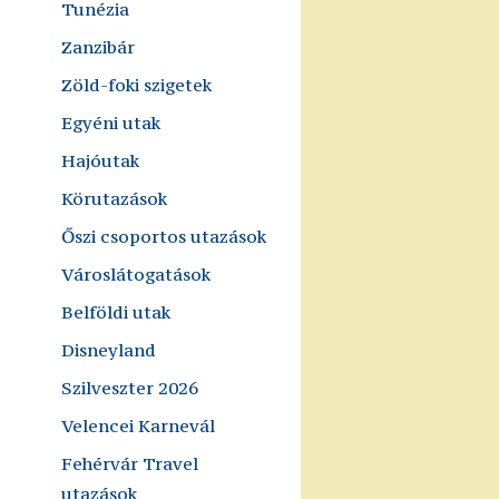
Tunézia
Zanzibár
Zöld-foki szigetek
Egyéni utak
Hajóutak
Körutazások
Őszi csoportos utazások
Városlátogatások
Belföldi utak
Disneyland
Szilveszter 2026
Velencei Karnevál
Fehérvár Travel
utazások