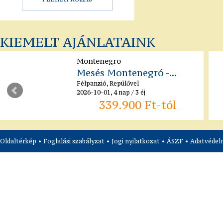
KIEMELT AJÁNLATAINK
Montenegro
Mesés Montenegró -...
Félpanzió, Repülővel
2026-10-01, 4 nap / 3 éj
339.900 Ft-tól
Oldaltérkép
•
Foglalási szabályzat
•
Jogi nyilatkozat
•
ÁSZF
•
Adatvédelm