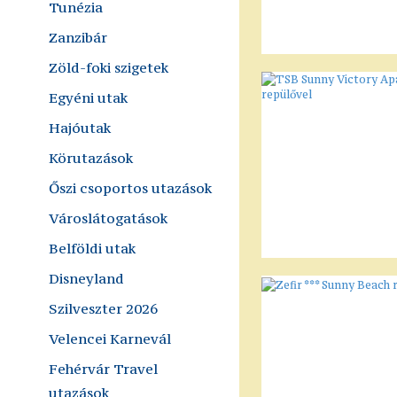
Tunézia
Zanzibár
Zöld-foki szigetek
Egyéni utak
Hajóutak
Körutazások
Őszi csoportos utazások
Városlátogatások
Belföldi utak
Disneyland
Szilveszter 2026
Velencei Karnevál
Fehérvár Travel
utazások