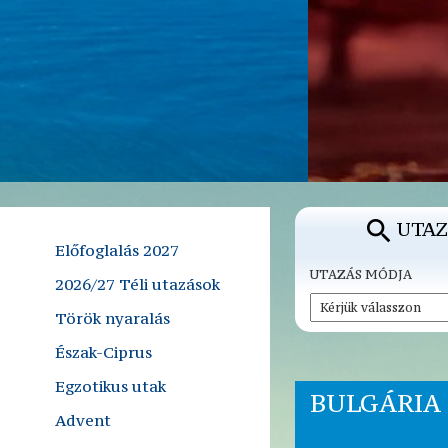
UTAZ
Előfoglalás 2027
UTAZÁS MÓDJA
2026/27 Téli utazások
Török nyaralás
Észak-Ciprus
Egzotikus utak
BULGÁRIA 
Advent