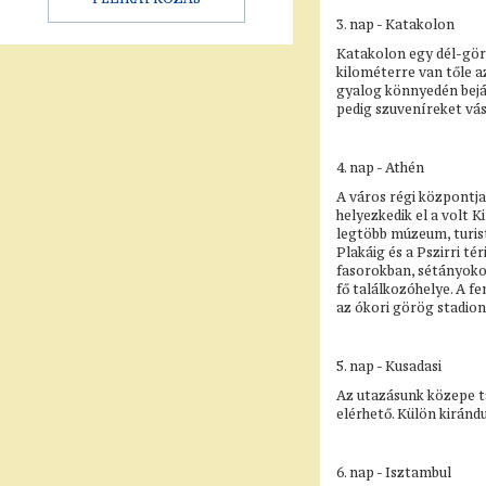
3. nap - Katakolon
Katakolon egy dél-görö
kilométerre van tőle az
gyalog könnyedén bejá
pedig szuveníreket vá
4. nap - Athén
A város régi központja
helyezkedik el a volt K
legtöbb múzeum, turist
Plakáig és a Pszirri t
fasorokban, sétányokon
fő találkozóhelye. A f
az ókori görög stadion
5. nap - Kusadasi
Az utazásunk közepe tá
elérhető. Külön kiránd
6. nap - Isztambul