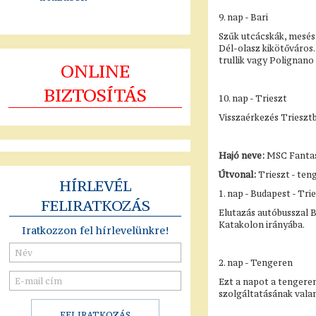
9. nap - Bari
Szűk utcácskák, mesés
Dél-olasz kikötőváros.
trullik vagy Polignano 
ONLINE
BIZTOSÍTÁS
10. nap - Trieszt
Visszaérkezés Triesztb
Hajó neve:
MSC Fantas
Útvonal:
Trieszt - teng
HÍRLEVÉL
1. nap - Budapest - Tri
FELIRATKOZÁS
Elutazás autóbusszal B
Katakolon irányába.
Iratkozzon fel hírlevelünkre!
2. nap - Tengeren
Ezt a napot a tengeren
szolgáltatásának vala