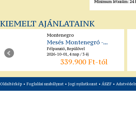
Minimum létszám: 24 
KIEMELT AJÁNLATAINK
Montenegro
Mesés Montenegró -...
Félpanzió, Repülővel
2026-10-01, 4 nap / 3 éj
339.900 Ft-tól
Oldaltérkép
•
Foglalási szabályzat
•
Jogi nyilatkozat
•
ÁSZF
•
Adatvédelm