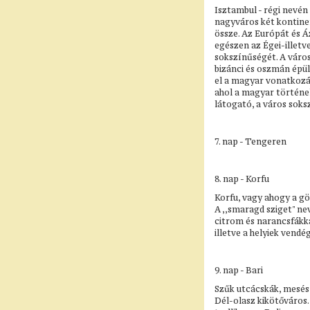
Isztambul - régi nevén
nagyváros két kontine
össze. Az Európát és Á
egészen az Égei-illetv
sokszínűségét. A város
bizánci és oszmán épü
el a magyar vonatkozá
ahol a magyar történe
látogató, a város soks
7. nap - Tengeren
8. nap - Korfu
Korfu, vagy ahogy a gö
A ,,smaragd sziget" ne
citrom és narancsfákka
illetve a helyiek vendé
9. nap - Bari
Szűk utcácskák, mesés
Dél-olasz kikötőváros.