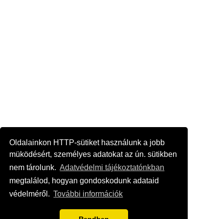
Oldalainkon HTTP-sütiket használunk a jobb
müködésért, személyes adatokat az ún. sütikben
nem tárolunk.
Adatvédelmi tájékoztatónkban
megtalálod, hogyan gondoskodunk adataid
védelméről.
További információk