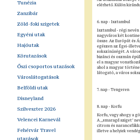
Tunézia
elérhető. Külön kiránd
Zanzibár
6. nap - Isztambul
Zöld-foki szigetek
Isztambul - régi nevén
Egyéni utak
nagyváros két kontine
össze. Az Európát és Á
Hajóutak
egészen az Égei-illetv
sokszínűségét. A város
Körutazások
bizánci és oszmán épü
el a magyar vonatkozá
Őszi csoportos utazások
ahol a magyar történe
látogató, a város soks
Városlátogatások
Belföldi utak
7. nap - Tengeren
Disneyland
8. nap - Korfu
Szilveszter 2026
Korfu, vagy ahogy a gö
Velencei Karnevál
A ,,smaragd sziget" ne
citrom és narancsfákka
Fehérvár Travel
illetve a helyiek vendé
utazások