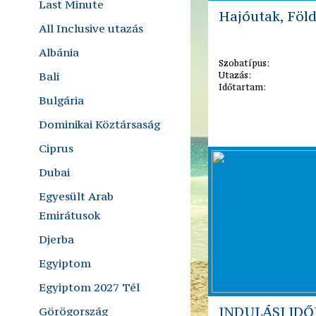
Last Minute
Hajóutak, Föld
All Inclusive utazás
Albánia
Szobatípus:
Bali
Utazás:
Időtartam:
Bulgária
Dominikai Köztársaság
Ciprus
Dubai
Egyesült Arab
Emirátusok
Djerba
Egyiptom
Egyiptom 2027 Tél
INDULÁSI ID
Görögország