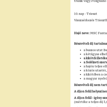
trullik vagy Polignano 
10. nap - Trieszt
Visszaérkezés Triesztb
Hajó neve:
MSC Fantas
Részvételi díj tartalm
a buszos utat B
a kétágyas elhe
a kikötői illetéke
a fedélzeti szer
a hajón teljes e
a közös utastér
a kikötőben a c
a magyar nyelvű 
Részvételi díj nem ta
A díjon felül helyszín
A díjon felül - igény sze
(mértéke a teljes díj 3