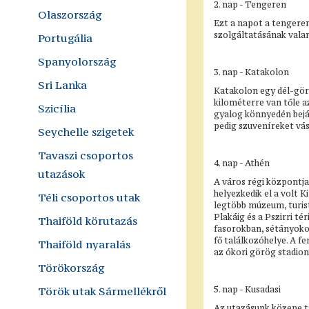
2. nap - Tengeren
Olaszország
Ezt a napot a tengeren
szolgáltatásának vala
Portugália
Spanyolország
3. nap - Katakolon
Sri Lanka
Katakolon egy dél-görö
kilométerre van tőle az
Szicília
gyalog könnyedén bejá
pedig szuveníreket vá
Seychelle szigetek
Tavaszi csoportos
4. nap - Athén
utazások
A város régi központja
helyezkedik el a volt K
Téli csoportos utak
legtöbb múzeum, turist
Plakáig és a Pszirri t
Thaiföld körutazás
fasorokban, sétányokon
fő találkozóhelye. A f
Thaiföld nyaralás
az ókori görög stadion
Törökország
Török utak Sármellékről
5. nap - Kusadasi
Az utazásunk közepe tá