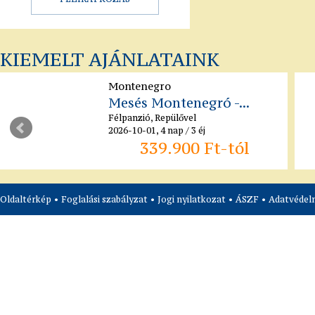
KIEMELT AJÁNLATAINK
Montenegro
Mesés Montenegró -...
Félpanzió, Repülővel
2026-10-01, 4 nap / 3 éj
339.900 Ft-tól
Oldaltérkép
•
Foglalási szabályzat
•
Jogi nyilatkozat
•
ÁSZF
•
Adatvédelm