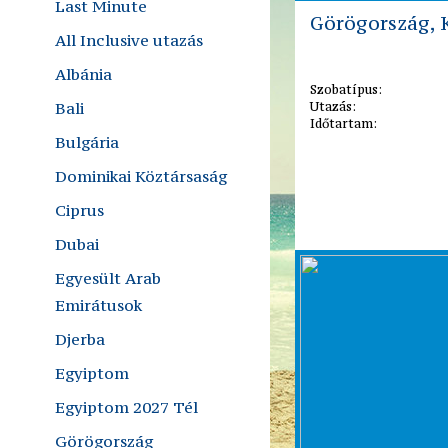
Last Minute
Görögország, K
All Inclusive utazás
Albánia
Szobatípus:
Bali
Utazás:
Időtartam:
Bulgária
Dominikai Köztársaság
Ciprus
Dubai
Egyesült Arab
Emirátusok
Djerba
Egyiptom
Egyiptom 2027 Tél
Görögország