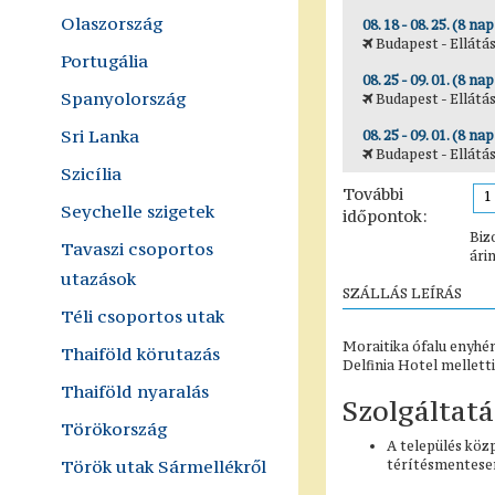
Olaszország
08. 18 - 08. 25. (8 nap
Budapest - Ellátás
Portugália
08. 25 - 09. 01. (8 nap
Spanyolország
Budapest - Ellátás
Sri Lanka
08. 25 - 09. 01. (8 nap
Budapest - Ellátás
Szicília
További
1
Seychelle szigetek
időpontok:
Biz
Tavaszi csoportos
ári
utazások
SZÁLLÁS LEÍRÁS
Téli csoportos utak
Moraitika ófalu enyhén
Thaiföld körutazás
Delfinia Hotel mellett
Thaiföld nyaralás
Szolgáltatá
Törökország
A település közp
Török utak Sármellékről
térítésmentesen