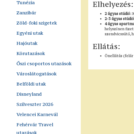
Tunézia
Elhelyezés:
Zanzibár
2 ágyas stúdió:
2-3 ágyas stúdió
Zöld-foki szigetek
4 ágyas apartm
helyszínen fizet
Egyéni utak
szendvicssütő, h
Hajóutak
Ellátás:
Körutazások
Önellátás (felá
Őszi csoportos utazások
Városlátogatások
Belföldi utak
Disneyland
Szilveszter 2026
Velencei Karnevál
Fehérvár Travel
utazások