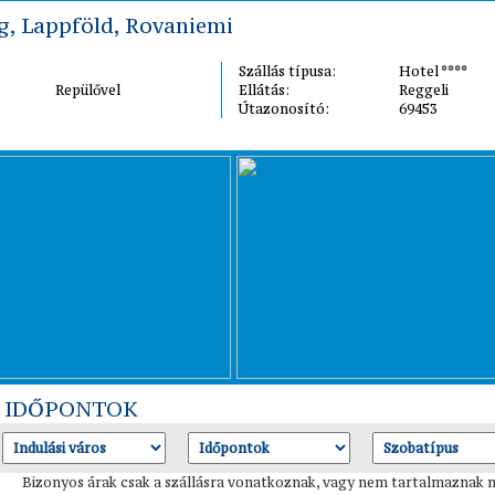
g, Lappföld, Rovaniemi
Szállás típusa:
Hotel ****
Repülővel
Ellátás:
Reggeli
Útazonosító:
69453
I IDŐPONTOK
Bizonyos árak csak a szállásra vonatkoznak, vagy nem tartalmaznak mi