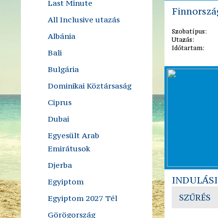
Last Minute
Finnorszá
All Inclusive utazás
Szobatípus:
Albánia
Utazás:
Időtartam:
Bali
Bulgária
Dominikai Köztársaság
Ciprus
Dubai
Egyesült Arab
Emirátusok
Djerba
INDULÁS
Egyiptom
SZŰRÉS
Egyiptom 2027 Tél
Görögország