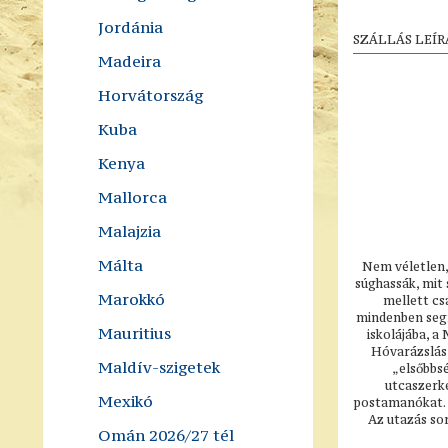
Jordánia
SZÁLLÁS LEÍR
Madeira
Horvátország
Kuba
Kenya
Mallorca
Malajzia
Málta
Nem véletlen, 
súghassák, mit 
Marokkó
mellett cs
mindenben segí
Mauritius
iskolájába, a
Hóvarázslás
Maldív-szigetek
„elsőbbsé
utcaszerke
Mexikó
postamanókat. K
Az utazás sor
Omán 2026/27 tél