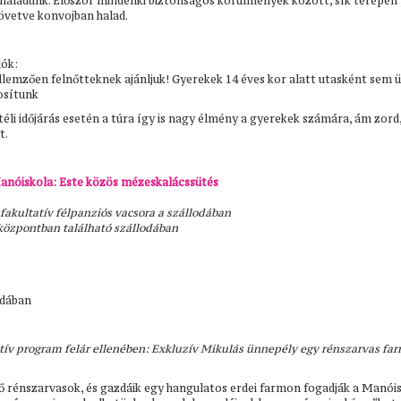
 haladunk. Először mindenki biztonságos körülmények között, sík terepen p
vetve konvojban halad.
lók:
ellemzően felnőtteknek ajánljuk! Gyerekek 14 éves kor alatt utasként sem 
osítunk
 téli időjárás esetén a túra így is nagy élmény a gyerekek számára, ám zor
t.
Manóiskola: Este közös mézeskalácssütés
 fakultatív félpanziós vacsora a szállodában
sközpontban található szállodában
odában
atív program felár ellenében: Exkluzív Mikulás ünnepély egy rénszarvas far
lő rénszarvasok, és gazdáik egy hangulatos erdei farmon fogadják a Manói