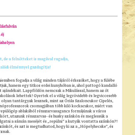
lásfalván
 éj
áshelyen
, de a felnőtteket is magával ragadja,
saládi élménnyel gazdagítja!
iemiben fogadja a világ minden tájáról érkezőket, hogy a fülébe
tjuk, hanem egy titkos erdei kunyhóban is, ahol pattogó kandalló
t ajándékait. Lappföldön nemcsak a Mikulással, hanem az őt
kolások lehettek! Gyertek el a világ legrövidebb és legviccesebb
s olyan tantárgyak lesznek, mint az Óriás Szaloncukor Cipelés,
nóprofesszorok csomagjában több kiló kockacukor, miért van
a repülőgép ablakából rénszarvasagancs formájúnak a város
kkört, utazunk rénszarvas- és husky szánkón és meglessük a
lgatni a sámán meséjét és „repülni” a kutyák vontatta szánkón?!
zánkót, és azt is megtudhatod, hogy ki az a „Hópelyhecske”, és
rznak.