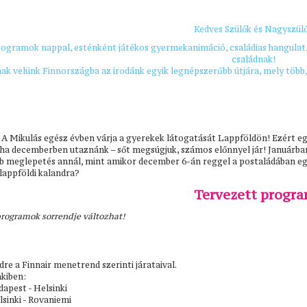
Kedves Szülők és Nagyszülő
ogramok nappal, esténként játékos
gyermekanimáció, családias hangulat
családnak!
ak velünk Finnországba az irodánk egyik legnépszerűbb útjára,
mely több,
A Mikulás egész évben várja a gyerekek látogatását Lappföldön! Ezért eg
ha decemberben utaznánk – sőt megsúgjuk, számos előnnyel jár! Januárban
b meglepetés annál, mint amikor december 6-án reggel a postaládában egy
lappföldi kalandra?
Tervezett progr
programok sorrendje változhat!
re a Finnair menetrend szerinti járataival.
nkiben:
udapest - Helsinki
lsinki - Rovaniemi