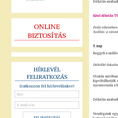
Délután szabad
Késő délután Tö
ONLINE
Felár ellenében
Szállás: a váro
BIZTOSÍTÁS
3. nap
Reggeli a száll
Délelőtt fakult
HÍRLEVÉL
FELIRATKOZÁS
Utazás autóbuss
kipróbálhatják 
nyomvonala a h
Iratkozzon fel hírlevelünkre!
Délután szabadi
Vendégeink egy