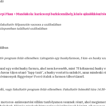
idő
rpi Plusz > Manóiskola: karácsonyi barkácsműhely, közös ajándékkészítés
 fakultatív félpanziós vacsora a szállodában
sközpontban található szállodában
odában
atív program felár ellenében: Látogatás egy huskyfarmon, 3 km-es husky sz
zal egy erdei husky farmra, ahol nem kevesebb, mint 75 kékszemű husky vá
a havas tájon utazó "lapp taxit", a husky vontatta szánkót, azaz mindenki r
óviszonyok függvénye! Forró italok a farmon tábortűznél.
dő,
vagy fakultatív program felár ellenében: Fakultatív hómobil túra 14:30-
 motoros-szánvezetési villám tanfolyamon vesznek részt, ahol megismeri