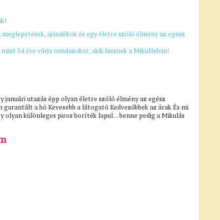
k!
, meglepetések, ajándékok és egy életre szóló élmény
az egész
 mint 34 éve várja mindazokat, akik hisznek a Mikulásban!
y januári utazás épp olyan életre szóló élmény az egész
 garantált a hó Kevesebb a látogató Kedvezőbbek az árak És mi
 olyan különleges piros boríték lapul… benne pedig a Mikulás
am