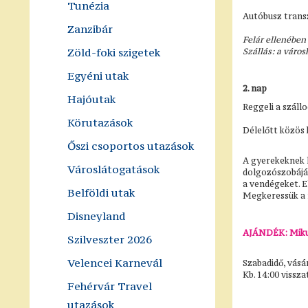
Tunézia
Autóbusz transz
Zanzibár
Felár ellenében
Zöld-foki szigetek
Szállás: a váro
Egyéni utak
2. nap
Hajóutak
Reggeli a száll
Körutazások
Délelőtt közös 
Őszi csoportos utazások
A gyerekeknek l
Városlátogatások
dolgozószobájá
a vendégeket. E
Belföldi utak
Megkeressük a m
Disneyland
AJÁNDÉK: Mikul
Szilveszter 2026
Velencei Karnevál
Szabadidő, vásá
Kb. 14:00 vissza
Fehérvár Travel
utazások