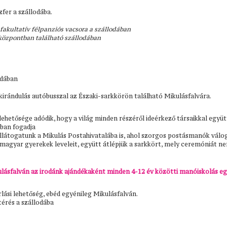
fer a szállodába.
 fakultatív félpanziós vacsora a szállodában
sközpontban található szállodában
odában
kirándulás autóbusszal az Északi-sarkkörön található Mikulásfalvára.
ehetősége adódik, hogy a világ minden részéről ideérkező társaikkal együt
ban fogadja
llátogatunk a Mikulás Postahivatalába is, ahol szorgos postásmanók válog
agyar gyerekek leveleit, együtt átlépjük a sarkkört, mely ceremóniát ne
ásfalván az irodánk ajándékaként minden 4-12 év közötti manóiskolás eg
rlási lehetőség, ebéd egyénileg Mikulásfalván.
térés a szállodába