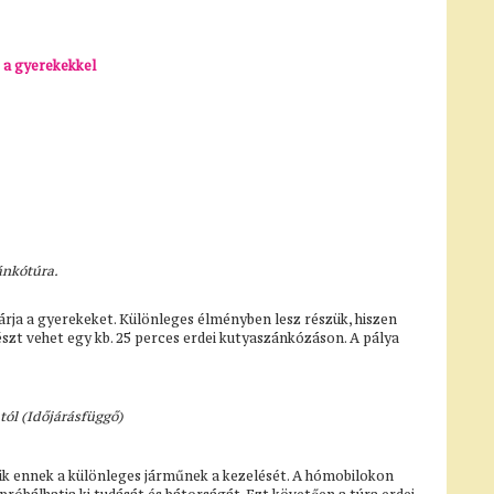
 a gyerekekkel
ánkótúra.
rja a gyerekeket. Különleges élményben lesz részük, hiszen
észt vehet egy kb. 25 perces erdei kutyaszánkózáson. A pálya
tól (Időjárásfüggő)
k ennek a különleges járműnek a kezelését. A hómobilokon