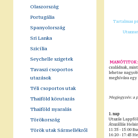
Olaszország
Portugália
Tartalmas pr
Spanyolország
Utazzan
Sri Lanka
Szicília
Seychelle szigetek
MANÓTITOK:
családnak, mint
Tavaszi csoportos
lehetne nagyob
utazások
meghívása egy 
Téli csoportos utak
Megjegyzés: a 
Thaiföld körutazás
Thaiföld nyaralás
1. nap
Törökország
Utazás Lappföld
Átszállás Helsi
Török utak Sármellékről
11:35 - 15:00 B
16:20 - 17:45 He