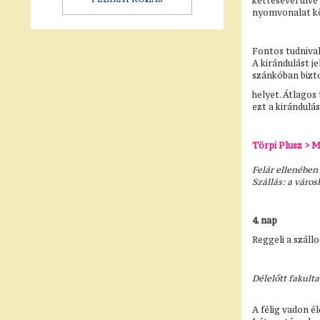
kettesével ülve
nyomvonalat kö
Fontos tudniva
A kirándulást j
szánkóban bizt
helyet. Átlagos
ezt a kirándulás
Törpi Plusz > 
Felár ellenében
Szállás: a váro
4. nap
Reggeli a száll
Délelőtt fakult
A félig vadon é