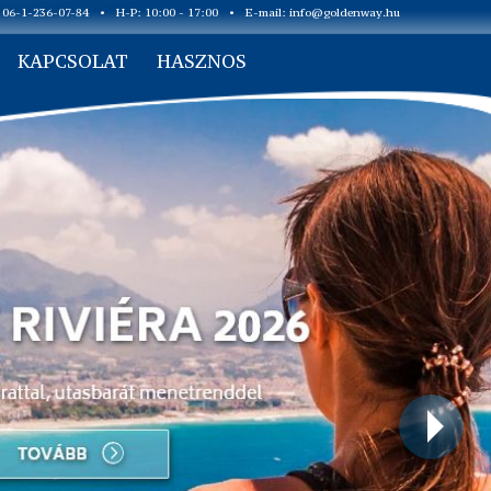
: 06-1-236-07-84
•
H-P: 10:00 - 17:00
•
E-mail:
info@goldenway.hu
KAPCSOLAT
HASZNOS