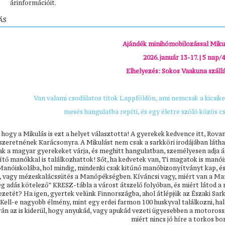
árinformációit.
ÁS
Ajándék minihómobilozással Miku
2026. január 13-17. | 5 nap/4
Elhelyezés: Sokos Vaakuna száll
Van valami csodálatos titok Lappföldön, ami nemcsak a kicsiket
mesés hangulatba repíti, és egy életre szóló közös c
hogy a Mikulás is ezt a helyet választotta! A gyerekek kedvence itt, Rovan
szeretnének Karácsonyra. A Mikulást nem csak a sarkköri irodájában látha
ak a magyar gyerekeket várja, és meghitt hangulatban, személyesen adja á
tő manókkal is találkozhattok! Sőt, ha kedvetek van, Ti magatok is manóis
 Manóiskolába, hol mindig, mindenki csak kitűnő manóbizonyítványt kap, é
, vagy mézeskalácssütés a Manópékségben. Kíváncsi vagy, miért van a Ma
g adás kötelező” KRESZ-tábla a várost átszelő folyóban, és miért látod 
zetét? Ha igen, gyertek velünk Finnországba, ahol átlépjük az Északi Sar
ell-e nagyobb élmény, mint egy erdei farmon 100 huskyval találkozni, hal
án az is kiderül, hogy anyukád, vagy apukád vezeti ügyesebben a motoross
miért nincs jó híre a torkos bo