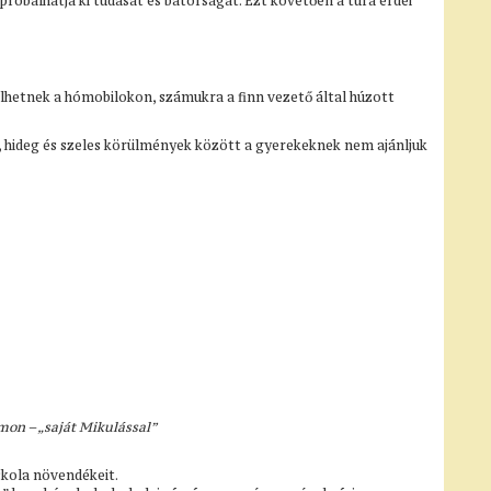
róbálhatja ki tudását és bátorságát. Ezt követően a túra erdei
ülhetnek a hómobilokon, számukra a finn vezető által húzott
d, hideg és szeles körülmények között a gyerekeknek nem ajánljuk
mon – „saját Mikulással”
skola növendékeit.