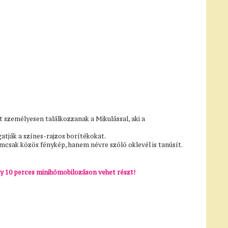
t személyesen találkozzanak a Mikulással, aki a
atják a színes-rajzos borítékokat.
mcsak közös fénykép, hanem névre szóló oklevél is tanúsít.
y 10 perces minihómobilozáson vehet részt!