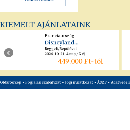
KIEMELT AJÁNLATAINK
Franciaország
Disneyland...
Reggeli, Repülővel
2026-10-21, 4 nap / 3 éj
449.000 Ft-tól
Oldaltérkép
•
Foglalási szabályzat
•
Jogi nyilatkozat
•
ÁSZF
•
Adatvédelm