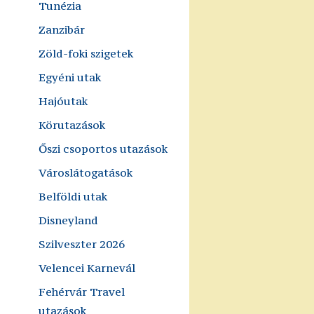
Tunézia
Zanzibár
Zöld-foki szigetek
Egyéni utak
Hajóutak
Körutazások
Őszi csoportos utazások
Városlátogatások
Belföldi utak
Disneyland
Szilveszter 2026
Velencei Karnevál
Fehérvár Travel
utazások