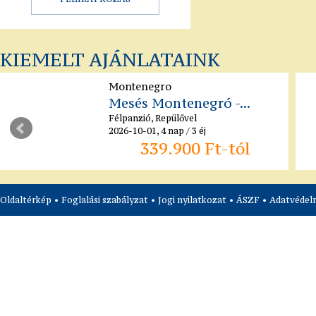
KIEMELT AJÁNLATAINK
Montenegro
Mesés Montenegró -...
Félpanzió, Repülővel
2026-10-01, 4 nap / 3 éj
339.900 Ft-tól
Oldaltérkép
•
Foglalási szabályzat
•
Jogi nyilatkozat
•
ÁSZF
•
Adatvédelm