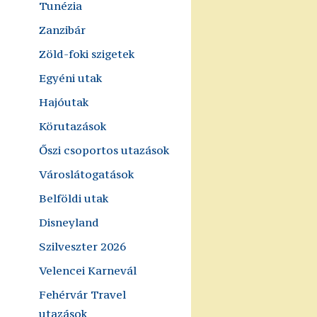
Tunézia
Zanzibár
Zöld-foki szigetek
Egyéni utak
Hajóutak
Körutazások
Őszi csoportos utazások
Városlátogatások
Belföldi utak
Disneyland
Szilveszter 2026
Velencei Karnevál
Fehérvár Travel
utazások