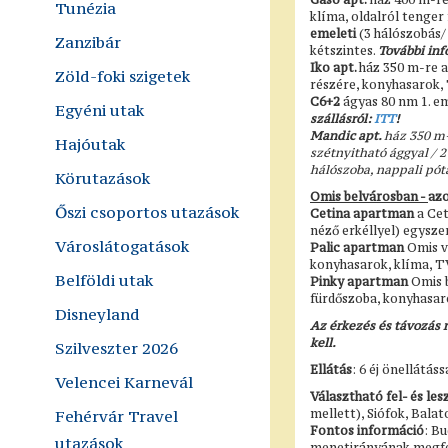
Tunézia
klíma, oldalról tenger f
emeleti
(3 hálószobás/
Zanzibár
kétszintes.
További inf
Iko apt.
ház 350 m-re a
Zöld-foki szigetek
részére, konyhasarok, 
C6+2
ágyas 80 nm 1. em
Egyéni utak
szállásról:
ITT
!
Mandic apt.
ház 350 m-
Hajóutak
szétnyitható ággyal / 2
hálószoba, nappali pótá
Körutazások
Omis belvárosban -
azo
Őszi csoportos utazások
Cetina apartman
a Cet
néző erkéllyel) egysz
Városlátogatások
Palic apartman
Omis v
konyhasarok, klíma, TV
Belföldi utak
Pinky apartman
Omis b
fürdőszoba, konyhasaro
Disneyland
Az érkezés és távozás n
kell.
Szilveszter 2026
Ellátás
: 6 éj önellátáss
Velencei Karnevál
Választható fel- és les
Fehérvár Travel
mellett), Siófok, Bala
Fontos információ
: B
utazások
menetirányának megfe