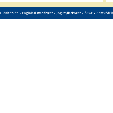
Oldaltérkép
•
Foglalási szabályzat
•
Jogi nyilatkozat
•
ÁSZF
•
Adatvédelm