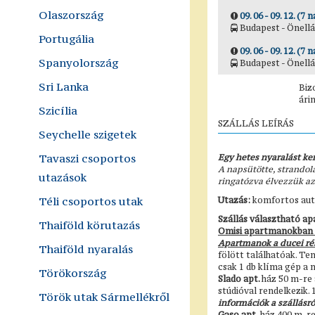
Olaszország
09. 06 - 09. 12. (7 n
Budapest - Önellá
Portugália
09. 06 - 09. 12. (7 n
Spanyolország
Budapest - Önellá
Sri Lanka
Biz
ári
Szicília
SZÁLLÁS LEÍRÁS
Seychelle szigetek
Tavaszi csoportos
Egy hetes nyaralást ke
A napsütötte, strandolá
utazások
ringatózva élvezzük az
Téli csoportos utak
Utazás:
komfortos autó
Szállás választható a
Thaiföld körutazás
Omisi apartmanokban a
Apartmanok a ducei ré
Thaiföld nyaralás
fölött találhatóak. T
csak 1 db klíma gép a n
Törökország
Slado apt.
ház 50 m-re 
stúdióval rendelkezik. 
Török utak Sármellékről
információk a szállásró
Gaso apt.
ház 400 m-re