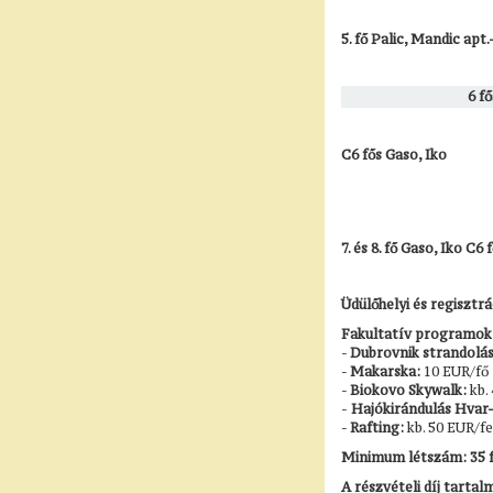
5. fő Palic, Mandic apt
6 f
C6 fős Gaso, Iko
7. és 8. fő Gaso, Iko C6
Üdülőhelyi és regisztrá
Fakultatív programok 
-
Dubrovnik strandolás
-
Makarska:
10 EUR/fő
-
Biokovo Skywalk:
kb.
-
Hajókirándulás Hvar- 
-
Rafting:
kb. 50 EUR/fe
Minimum létszám: 35 
A részvételi díj tarta