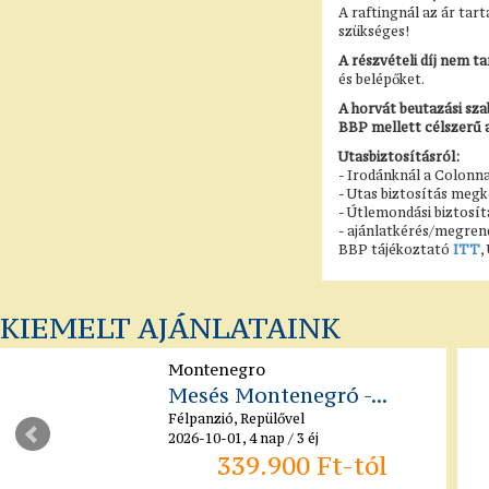
A raftingnál az ár tart
szükséges!
A részvételi díj nem t
és belépőket.
A horvát beutazási sza
BBP mellett célszerű a
Utasbiztosításról:
- Irodánknál a Colonna
- Utas biztosítás megk
- Útlemondási biztosí
- ajánlatkérés/megrend
BBP tájékoztató
ITT
,
KIEMELT AJÁNLATAINK
Montenegro
Mesés Montenegró -...
Félpanzió, Repülővel
2026-10-01, 4 nap / 3 éj
339.900 Ft-tól