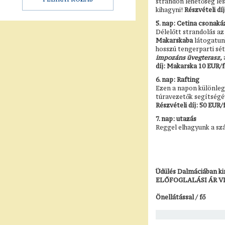
strandon lehetőség lesz
kihagyni!
Részvételi dí
5. nap: Cetina csonak
Délelőtt strandolás az 
Makarskaba
látogatunk
hosszú tengerparti sét
i
mpozáns üvegterasz,
díj: Makarska 10 EUR/f
6. nap: Rafting
Ezen a napon különle
túravezetők segítségév
Részvételi díj: 50 EUR/
7. nap: utazás
Reggel elhagyunk a szá
Üdülés Dalmáciában kir
ELŐFOGLALÁSI ÁR V
Önellátással / fő