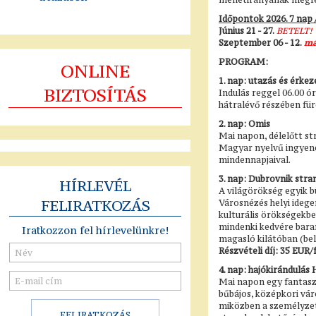
Időpontok 2026. 7 nap / 
Június 21 - 27.
BETELT!
Szeptember 06 - 12.
már
PROGRAM:
ONLINE
1. nap: utazás és érkez
BIZTOSÍTÁS
Indulás reggel 06.00 ó
hátralévő részében fü
2. nap: Omis
Mai napon, délelőtt st
Magyar nyelvű ingyenes
mindennapjaival.
3. nap: Dubrovnik stra
HÍRLEVÉL
A világörökség egyik b
FELIRATKOZÁS
Városnézés helyi ideg
kulturális örökségekbe
mindenki kedvére baran
Iratkozzon fel hírlevelünkre!
magasló kilátóban (be
Részvételi díj: 35 EUR/f
4. nap: hajókirándulás 
Mai napon egy fantaszi
bűbájos, középkori vár
miközben a személyzet f